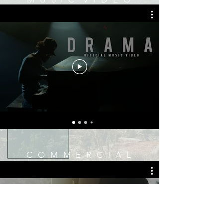
C O M M E R C I A L