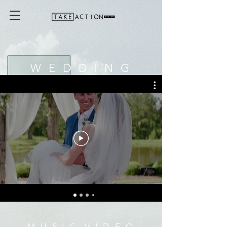
W E D D I N G
M U S I C V I D E O